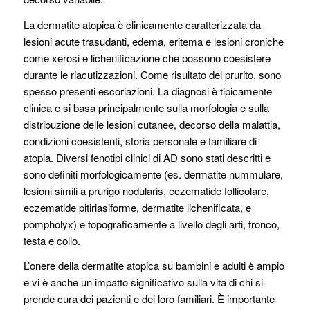
La dermatite atopica è clinicamente caratterizzata da
lesioni acute trasudanti, edema, eritema e lesioni croniche
come xerosi e lichenificazione che possono coesistere
durante le riacutizzazioni. Come risultato del prurito, sono
spesso presenti escoriazioni. La diagnosi è tipicamente
clinica e si basa principalmente sulla morfologia e sulla
distribuzione delle lesioni cutanee, decorso della malattia,
condizioni coesistenti, storia personale e familiare di
atopia. Diversi fenotipi clinici di AD sono stati descritti e
sono definiti morfologicamente (es. dermatite nummulare,
lesioni simili a prurigo nodularis, eczematide follicolare,
eczematide pitiriasiforme, dermatite lichenificata, e
pompholyx) e topograficamente a livello degli arti, tronco,
testa e collo.
L’onere della dermatite atopica su bambini e adulti è ampio
e vi è anche un impatto significativo sulla vita di chi si
prende cura dei pazienti e dei loro familiari. È importante