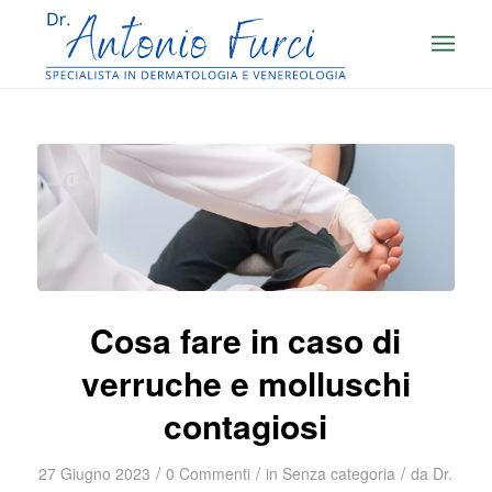
Cosa fare in caso di
verruche e molluschi
contagiosi
/
/
/
27 Giugno 2023
0 Commenti
in
Senza categoria
da
Dr.